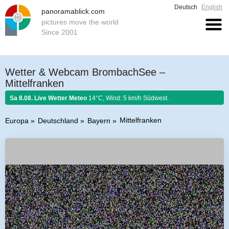
Deutsch
English
panoramablick.com
pictures move the world
Since 2001
Wetter & Webcam BrombachSee –
Mittelfranken
Sa 8.08. Live Wetter Meteo
14°C, Wind: 5 km/h Südwest.
Mittelfranken
Europa
Deutschland
Bayern
Bauernregel 8. August 2026:
Fängst der August mit Donnern an, er es bis
zum Ende nicht lassen kann.