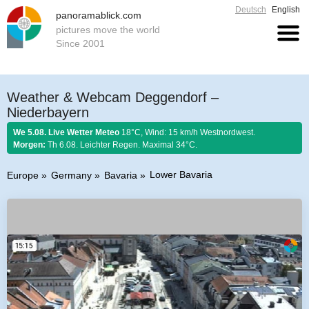
Deutsch
English
panoramablick.com
pictures move the world
Since 2001
Weather & Webcam Deggendorf –
Niederbayern
We 5.08. Live Wetter Meteo
18°C, Wind: 15 km/h Westnordwest.
Morgen:
Th 6.08. Leichter Regen. Maximal 34°C.
Lower Bavaria
Europe
Germany
Bavaria
Farmer rule 5. August 2026:
Regen an Mariä Schnee, tuat dem Korn
saggrisch weh.