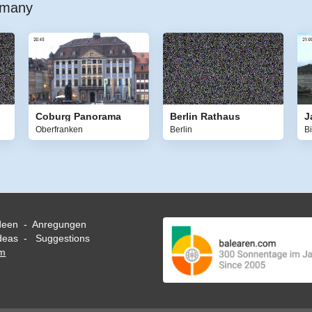
rmany
Coburg Panorama
Berlin Rathaus
J
Oberfranken
Berlin
Bi
deen - Anregungen
eas - Suggestions
om