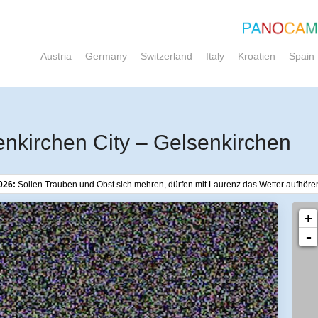
Austria
Germany
Switzerland
Italy
Kroatien
Spain
kirchen City – Gelsenkirchen
026:
Sollen Trauben und Obst sich mehren, dürfen mit Laurenz das Wetter aufhöre
+
-