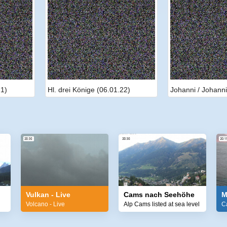
21)
Hl. drei Könige (06.01.22)
Johanni / Johanni
Vulkan - Live
Cams nach Seehöhe
M
Volcano - Live
Alp Cams listed at sea level
C