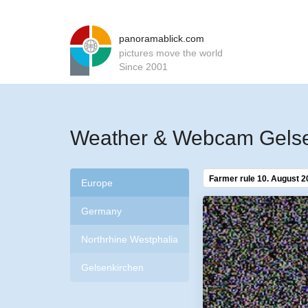
panoramablick.com
pictures move the world
Since 2001
Weather & Webcam Gelsen
Farmer rule 10. August 2
Europe
Germany
Northrhine Westphalia
Gelsenkirchen