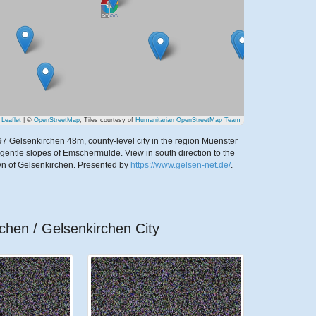
Leaflet
| ©
OpenStreetMap
, Tiles courtesy of
Humanitarian OpenStreetMap Team
7 Gelsenkirchen 48m, county-level city in the region Muenster
 gentle slopes of Emschermulde. View in south direction to the
wn of Gelsenkirchen.
Presented by
https://www.gelsen-net.de/
.
chen / Gelsenkirchen City