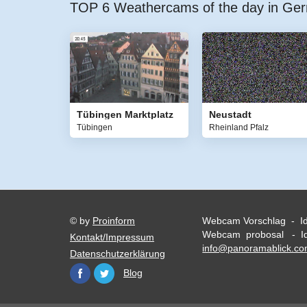
TOP 6 Weathercams of the day in Ge
Tübingen Marktplatz
Neustadt
Tübingen
Rheinland Pfalz
© by
Proinform
Webcam Vorschlag - I
Webcam probosal - Id
Kontakt/Impressum
info@panoramablick.c
Datenschutzerklärung
Blog