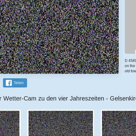
D 4589
on the
old to
Teilen
r Wetter-Cam zu den vier Jahreszeiten - Gelsenkir