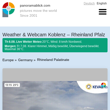
Deutsch
English
panoramablick.com
pictures move the world
Since 2001
Weather & Webcam Koblenz – Rheinland Pfalz
Th 6.08. Live Wetter Meteo
20°C, Wind: 8 km/h Nordwest.
Morgen:
Fr 7.08. Klarer Himmel, Mäßig bewölkt, Überwiegend bewölkt.
Maximal 36°C.
Rhineland Palatinate
Europe
Germany
Farmer rule 6. August 2026:
Stellt im August sich Regen ein, so regnet es
Honig und guten Wein.