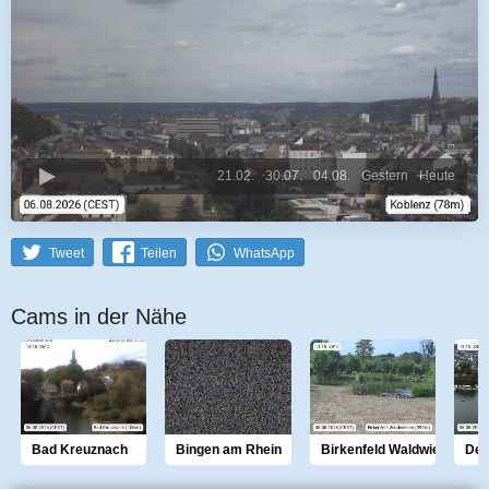
21.02.
30.07.
04.08.
Gestern
Heute
Tweet
Teilen
WhatsApp
Cams in der Nähe
Bad Kreuznach
Bingen am Rhein
Birkenfeld Waldwiesen
Deu