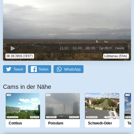
21.02.
01.08.
06.08.
Gestern
Heute
Tweet
Teilen
WhatsApp
Cams in der Nähe
Cottbus
Potsdam
Schwedt-Oder
Tau