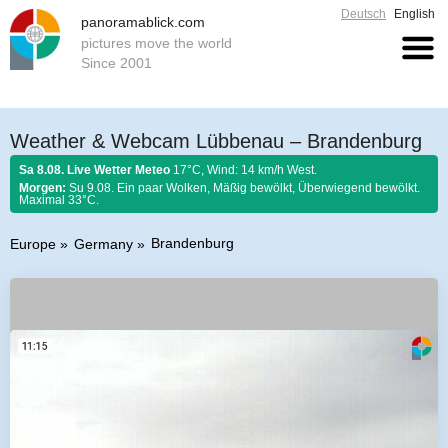
Deutsch
English
panoramablick.com
pictures move the world
Since 2001
Weather & Webcam Lübbenau – Brandenburg
Sa 8.08. Live Wetter Meteo
17°C, Wind: 14 km/h West.
Morgen:
Su 9.08. Ein paar Wolken, Mäßig bewölkt, Überwiegend bewölkt.
Maximal 33°C.
Brandenburg
Europe
Germany
Farmer rule 8. August 2026:
Fängst der August mit Donnern an, er es bis
zum Ende nicht lassen kann.