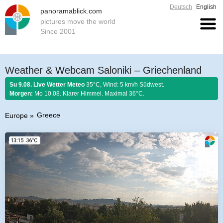
Deutsch
English
panoramablick.com
pictures move the world
Since 2001
Weather & Webcam Saloniki – Griechenland
Su 9.08. Live Wetter Meteo
35°C, Wind: 5 km/h Südwest.
Morgen:
Mo 10.08. Klarer Himmel. Maximal 36°C.
Greece
Europe