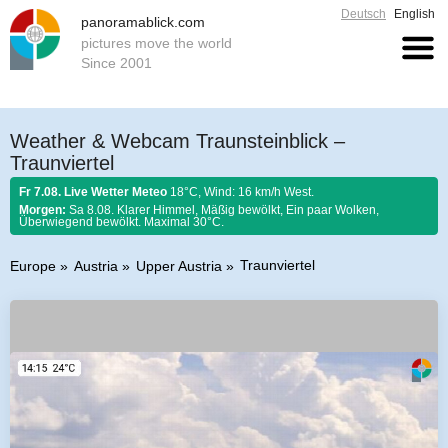
Deutsch
English
panoramablick.com
pictures move the world
Since 2001
Weather & Webcam Traunsteinblick –
Traunviertel
Fr 7.08. Live Wetter Meteo
18°C, Wind: 16 km/h West.
Morgen:
Sa 8.08. Klarer Himmel, Mäßig bewölkt, Ein paar Wolken,
Überwiegend bewölkt. Maximal 30°C.
Traunviertel
Europe
Austria
Upper Austria
Farmer rule 7. August 2026:
Ist Nordwind im August nicht selten, so soll er
schönem Wetter gelten.