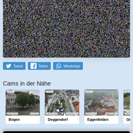
Tweet
Teilen
WhatsApp
Cams in der Nähe
Bogen
Deggendorf
Eggenfelden
Gro