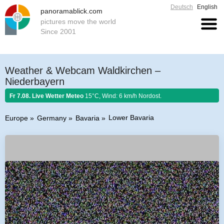
Deutsch
English
panoramablick.com
pictures move the world
Since 2001
Weather & Webcam Waldkirchen –
Niederbayern
Fr 7.08. Live Wetter Meteo
15°C, Wind: 6 km/h Nordost.
Lower Bavaria
Europe
Germany
Bavaria
Farmer rule 7. August 2026:
Ist Nordwind im August nicht selten, so soll er
schönem Wetter gelten.