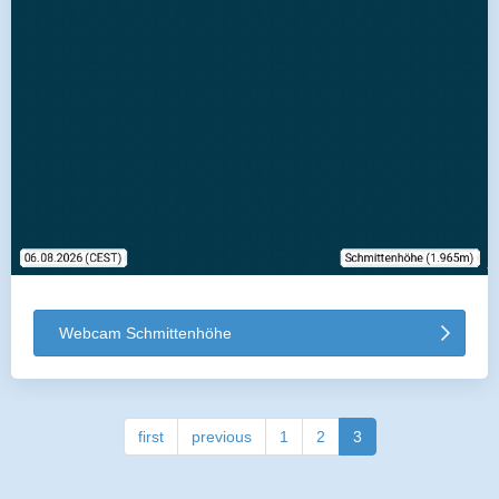
Webcam Schmittenhöhe
first
previous
1
2
3