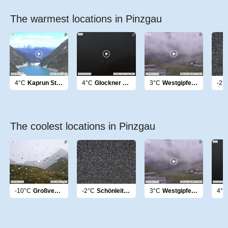
The warmest locations in Pinzgau
4°C
Kaprun Stausee
4°C
Glockner Fuscher Törl
3°C
Westgipfel Bergstation
-2°
The coolest locations in Pinzgau
-10°C
Großvenediger
-2°C
Schönleiten Leogang
3°C
Westgipfel Bergstation
4°C