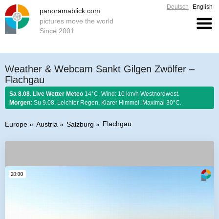
Deutsch
English
panoramablick.com
pictures move the world
Since 2001
Weather & Webcam Sankt Gilgen Zwölfer –
Flachgau
Sa 8.08. Live Wetter Meteo
14°C, Wind: 10 km/h Westnordwest.
Morgen:
Su 9.08. Leichter Regen, Klarer Himmel. Maximal 30°C.
Flachgau
Europe
Austria
Salzburg
Farmer rule 8. August 2026:
Fängst der August mit Donnern an, er es bis
zum Ende nicht lassen kann.