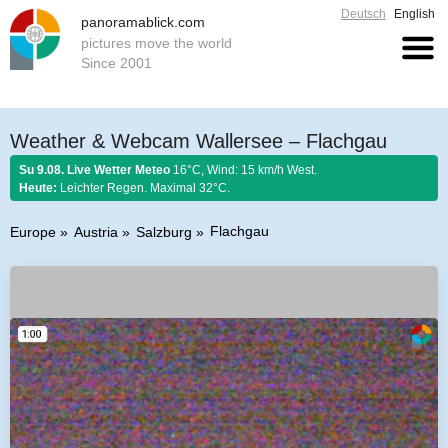
Deutsch
English
panoramablick.com
pictures move the world
Since 2001
Weather & Webcam Wallersee – Flachgau
Su 9.08. Live Wetter Meteo
16°C, Wind: 15 km/h West.
Heute:
Leichter Regen. Maximal 32°C.
Flachgau
Europe
Austria
Salzburg
Farmer rule 9. August 2026:
Was der August nicht kocht, kann der
September nicht braten.