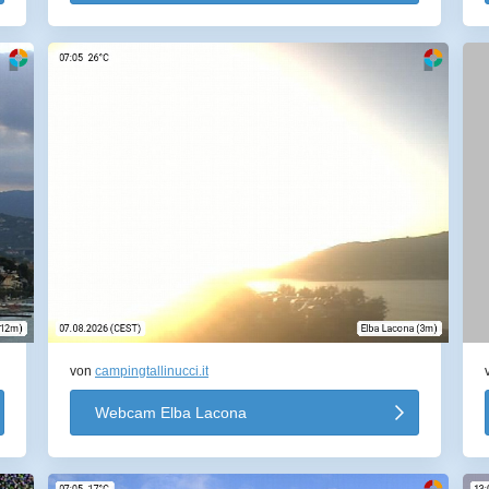
von
campingtallinucci.it
Webcam Elba Lacona