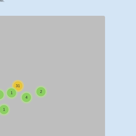
en.
31
2
1
1
4
1