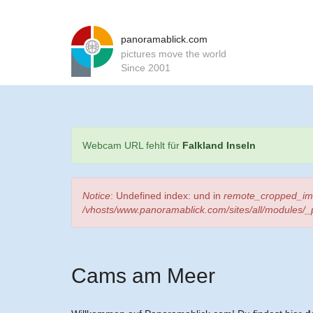
panoramablick.com
pictures move the world
Since 2001
Statusmeldung
Webcam URL fehlt für
Falkland Inseln
Fehlermeldung
Notice
: Undefined index: und in
remote_cropped_ima
/vhosts/www.panoramablick.com/sites/all/module
Cams am Meer