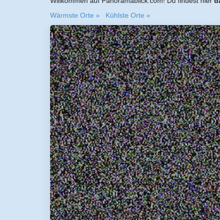
Willkommen auf Panoramablick.com! Du findest hier
d
Wärmste Orte »
Kühlste Orte »