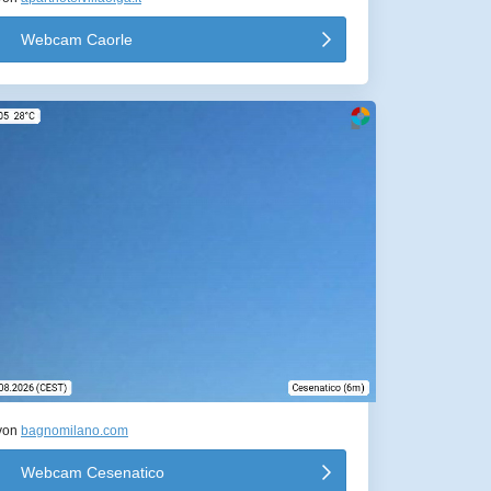
Webcam Caorle
von
bagnomilano.com
Webcam Cesenatico