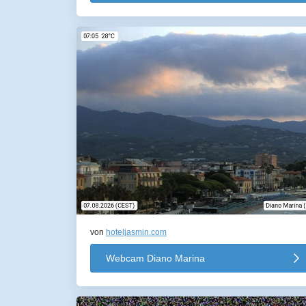
von
hoteljasmin.com
Webcam Diano Marina