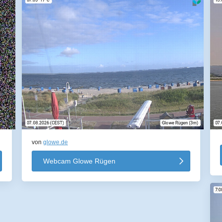
von
glowe.de
Webcam Glowe Rügen