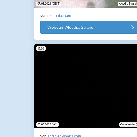
von
monnaber.com
Webcam Alcudia Strand
von
addicted-sports.com