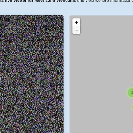
as live Wetter für Meer samt Webcams
und viele weitere Information
+
-