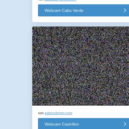
Webcam Cabo Verde
von
asturcolchon.com
Webcam Castrillon