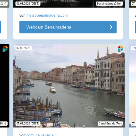
von
meteobenalmadena.com
Webcam Benalmadena
von
comune.venezia.it