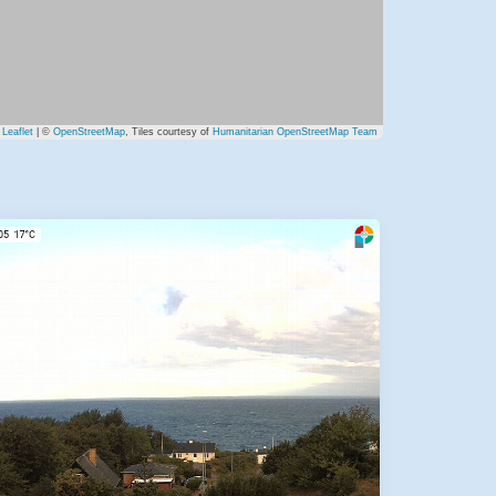
Leaflet
| ©
OpenStreetMap
, Tiles courtesy of
Humanitarian OpenStreetMap Team