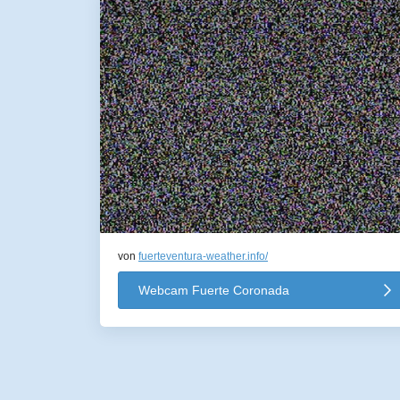
von
fuerteventura-weather.info/
Webcam Fuerte Coronada