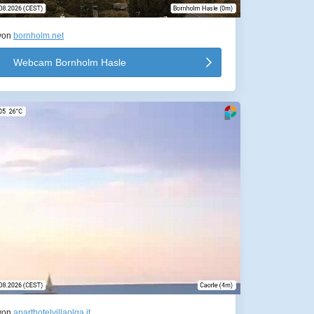
von
bornholm.net
Webcam Bornholm Hasle
von
aparthotelvillaolga.it