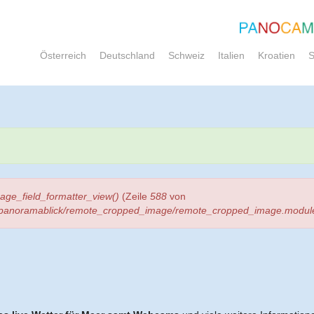
Österreich
Deutschland
Schweiz
Italien
Kroatien
S
ge_field_formatter_view()
(Zeile
588
von
s/_panoramablick/remote_cropped_image/remote_cropped_image.modul