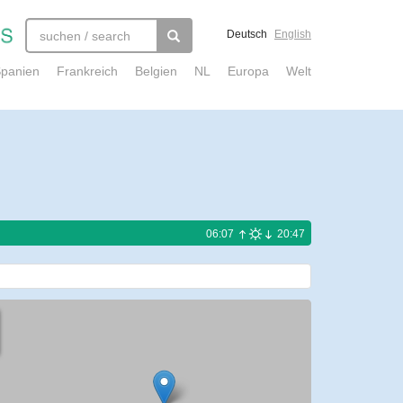
Deutsch
English
panien
Frankreich
Belgien
NL
Europa
Welt
06:07
20:47