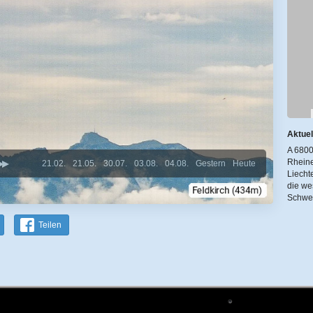
Aktuel
A 6800
Rheine
21.02.
21.05.
30.07.
03.08.
04.08.
Gestern
Heute
Liecht
die we
Schwe
Teilen