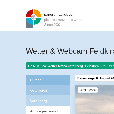
panoramablick.com
pictures move the world
Since 2001
Wetter & Webcam Feldkirc
Do 6.08. Live Wetter Meteo
Vorarlberg / Feldkirch:
22°C, Win
Bauernregel 6. August 2
Europa
Österreich
Vorarlberg
Au Bregenzerwald