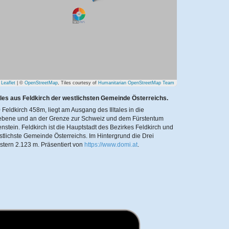
Leaflet
| ©
OpenStreetMap
, Tiles courtesy of
Humanitarian OpenStreetMap Team
les aus Feldkirch der westlichsten Gemeinde Österreichs.
 Feldkirch 458m, liegt am Ausgang des Illtales in die
bene und an der Grenze zur Schweiz und dem Fürstentum
enstein. Feldkirch ist die Hauptstadt des Bezirkes Feldkirch und
stlichste Gemeinde Österreichs. Im Hintergrund die Drei
stern 2.123 m.
Präsentiert von
https://www.domi.at
.