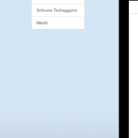
Schruns Tschagguns
Warth