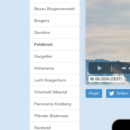
Bezau Bregenzerwald
Bregenz
Dornbirn
Feldkirch
Gargellen
Hohenems
Lech Kriegerhorn
Ortschaft Silbertal
PlugIn
Twittern
Panorama Kristberg
Pfänder Bodensee
Rankweil