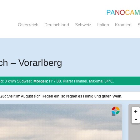
Österreich
Deutschland
Schweiz
Italien
Kroatien
S
h – Vorarlberg
d: 3 km/h Südwest.
Morgen:
Fr 7.08. Klarer Himmel. Maximal 34°C.
026:
Stellt im August sich Regen ein, so regnet es Honig und guten Wein.
+
-