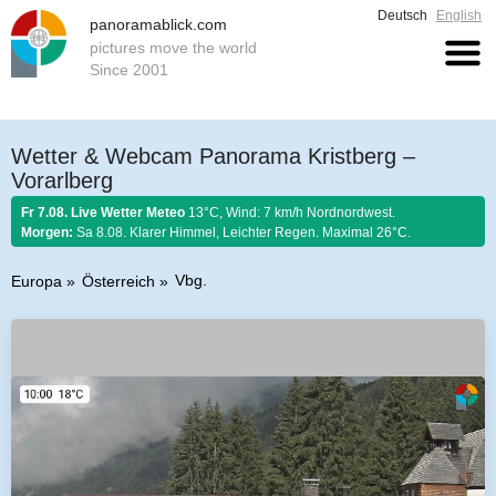
Deutsch
English
panoramablick.com
pictures move the world
Since 2001
Wetter & Webcam Panorama Kristberg –
Vorarlberg
Fr 7.08. Live Wetter Meteo
13°C, Wind: 7 km/h Nordnordwest.
Morgen:
Sa 8.08. Klarer Himmel, Leichter Regen. Maximal 26°C.
Vbg.
Europa
Österreich
Bauernregel 7. August 2026:
Ist Nordwind im August nicht selten, so soll
er schönem Wetter gelten.