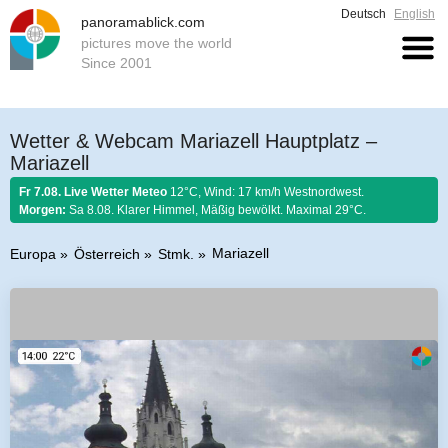
Deutsch
English
panoramablick.com
pictures move the world
Since 2001
Wetter & Webcam Mariazell Hauptplatz –
Mariazell
Fr 7.08. Live Wetter Meteo
12°C, Wind: 17 km/h Westnordwest.
Morgen:
Sa 8.08. Klarer Himmel, Mäßig bewölkt. Maximal 29°C.
Mariazell
Europa
Österreich
Stmk.
Bauernregel 7. August 2026:
Ist Nordwind im August nicht selten, so soll
er schönem Wetter gelten.