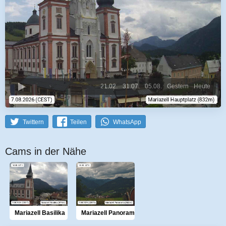
21.02.
31.07.
05.08.
Gestern
Heute
Twittern
Teilen
WhatsApp
Cams in der Nähe
Mariazell Basilika
Mariazell Panorama