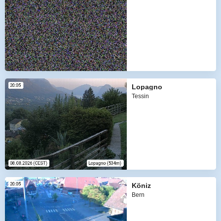
Lopagno
Tessin
Köniz
Bern