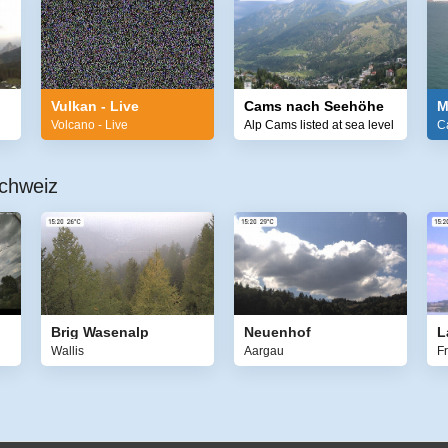
Vulkan - Live
Cams nach Seehöhe
M
Volcano - Live
Alp Cams listed at sea level
C
chweiz
Brig Wasenalp
Neuenhof
L
Wallis
Aargau
F