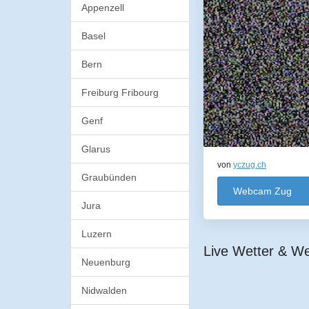
Appenzell
Basel
Bern
Freiburg Fribourg
Genf
Glarus
von
yczug.ch
Graubünden
Webcam Zug
Jura
Luzern
Live Wetter & W
Neuenburg
Nidwalden