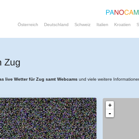
Österreich
Deutschland
Schweiz
Italien
Kroatien
S
n Zug
as live Wetter für Zug samt Webcams
und viele weitere Informatione
+
-