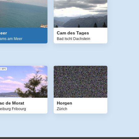
eer
Cam des Tages
ams am Meer
Bad Ischl Dachstein
ac de Morat
Horgen
reiburg Fribourg
Zürich