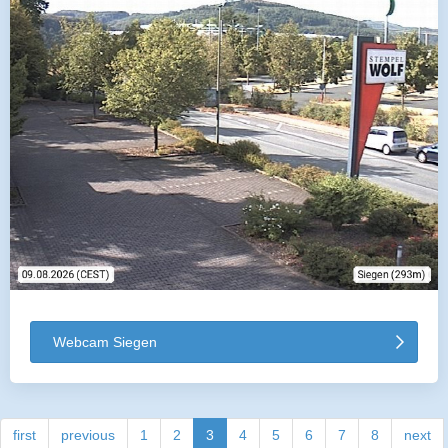
Webcam Siegen
first
previous
1
2
3
4
5
6
7
8
next