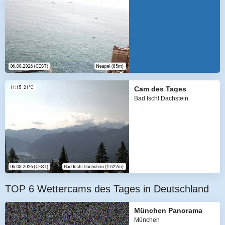
Cam des Tages
Bad Ischl Dachstein
TOP 6 Wettercams des Tages in Deutschland
München Panorama
München