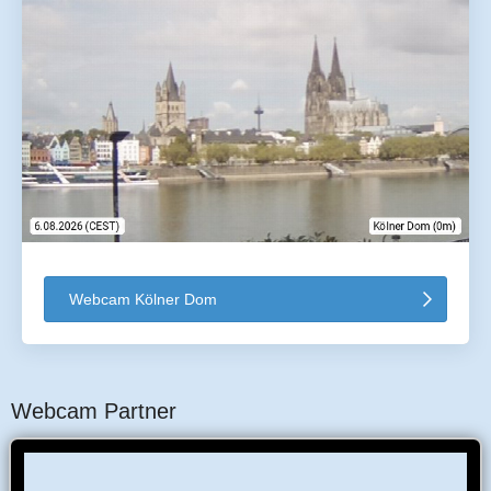
Webcam Kölner Dom
Webcam Partner