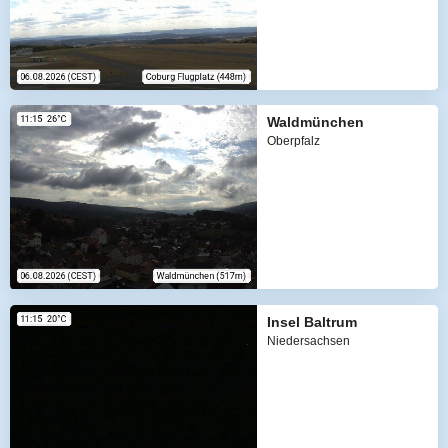
Waldmünchen
Oberpfalz
Insel Baltrum
Niedersachsen