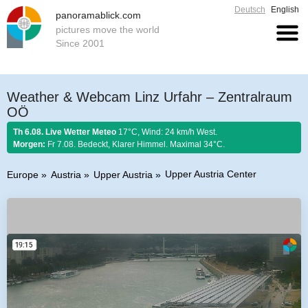
Deutsch
English
panoramablick.com
pictures move the world
Since 2001
Weather & Webcam Linz Urfahr – Zentralraum
OÖ
Th 6.08. Live Wetter Meteo
17°C, Wind: 24 km/h West.
Morgen:
Fr 7.08. Bedeckt, Klarer Himmel. Maximal 34°C.
Upper Austria Center
Europe
Austria
Upper Austria
Farmer rule 6. August 2026:
Stellt im August sich Regen ein, so regnet es
Honig und guten Wein.