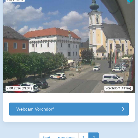
Webcam Vorchdorf
first
previous
1
2